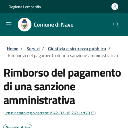
Salta al contenuto principale
Skip to footer content
Regione Lombardia
Comune di Nave
Briciole di pane
Home
/
Servizi
/
Giustizia e sicurezza pubblica
/
Rimborso del pagamento di una sanzione amministrativa
Rimborso del pagamento
di una sanzione
amministrativa
(
urn:nir:stato:regio.decreto:1942-03-16;262~art2033
)
Servizio attivo