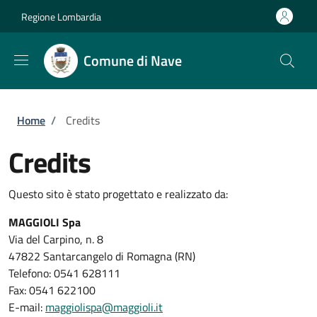
Salta al contenuto principale
Skip to footer content
Regione Lombardia
Comune di Nave
Briciole di pane
Home
/
Credits
Credits
Questo sito è stato progettato e realizzato da:
MAGGIOLI Spa
Via del Carpino, n. 8
47822 Santarcangelo di Romagna (RN)
Telefono: 0541 628111
Fax: 0541 622100
E-mail:
maggiolispa@maggioli.it