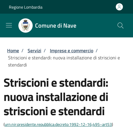
Salta al contenuto principale
Skip to footer content
Regione Lombardia
Comune di Nave
Briciole di pane
Home
/
Servizi
/
Imprese e commercio
/
Striscioni e stendardi: nuova installazione di striscioni e
stendardi
Striscioni e stendardi:
nuova installazione di
striscioni e stendardi
(
urn:nir:presidente.repubblica:decreto:1992-12-16;495~art53
)