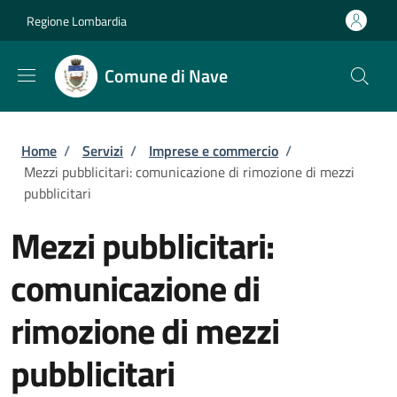
Salta al contenuto principale
Skip to footer content
Regione Lombardia
Comune di Nave
Briciole di pane
Home
/
Servizi
/
Imprese e commercio
/
Mezzi pubblicitari: comunicazione di rimozione di mezzi
pubblicitari
Mezzi pubblicitari:
comunicazione di
rimozione di mezzi
pubblicitari