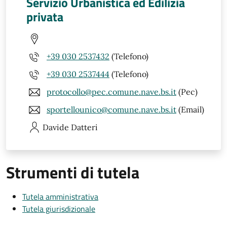
Servizio Urbanistica ed Edilizia
privata
+39 030 2537432
(Telefono)
+39 030 2537444
(Telefono)
protocollo@pec.comune.nave.bs.it
(Pec)
sportellounico@comune.nave.bs.it
(Email)
Davide
Datteri
Strumenti di tutela
Tutela amministrativa
Tutela giurisdizionale