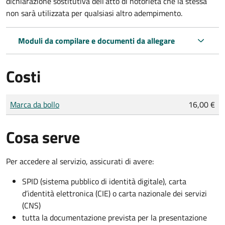
dichiarazione sostitutiva dell’atto di notorietà che la stessa
non sarà utilizzata per qualsiasi altro adempimento.
Moduli da compilare e documenti da allegare
Costi
Tipo di pagamento
Importo
Marca da bollo
16,00 €
Cosa serve
Per accedere al servizio, assicurati di avere:
SPID (sistema pubblico di identità digitale), carta
d’identità elettronica (CIE) o carta nazionale dei servizi
(CNS)
tutta la documentazione prevista per la presentazione