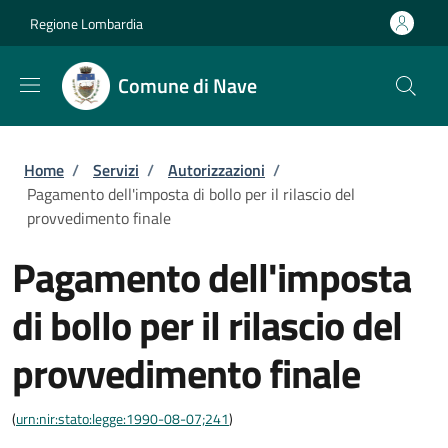
Salta al contenuto principale
Skip to footer content
Regione Lombardia
Comune di Nave
Briciole di pane
Home
/
Servizi
/
Autorizzazioni
/
Pagamento dell'imposta di bollo per il rilascio del
provvedimento finale
Pagamento dell'imposta
di bollo per il rilascio del
provvedimento finale
(
urn:nir:stato:legge:1990-08-07;241
)