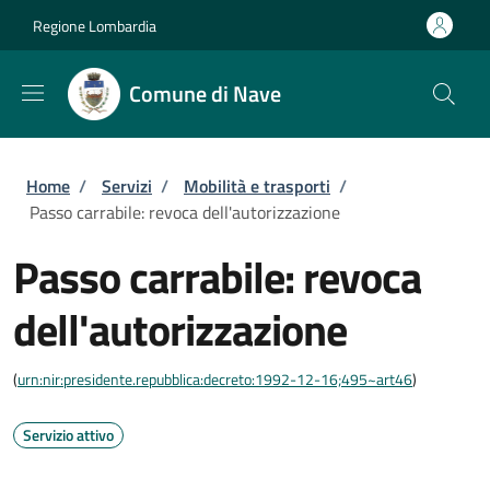
Salta al contenuto principale
Skip to footer content
Regione Lombardia
Comune di Nave
Briciole di pane
Home
/
Servizi
/
Mobilità e trasporti
/
Passo carrabile: revoca dell'autorizzazione
Passo carrabile: revoca
dell'autorizzazione
(
urn:nir:presidente.repubblica:decreto:1992-12-16;495~art46
)
Servizio attivo