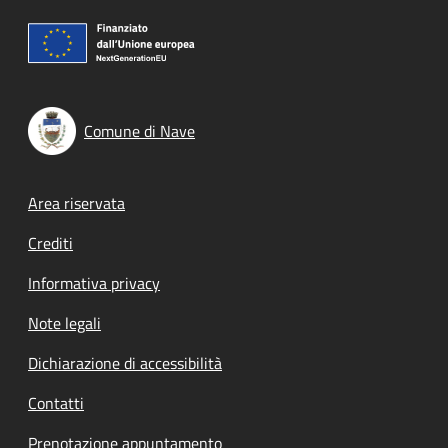
Comune di Nave
Footer menu
Area riservata
Crediti
Informativa privacy
Note legali
Dichiarazione di accessibilità
Contatti
Prenotazione appuntamento