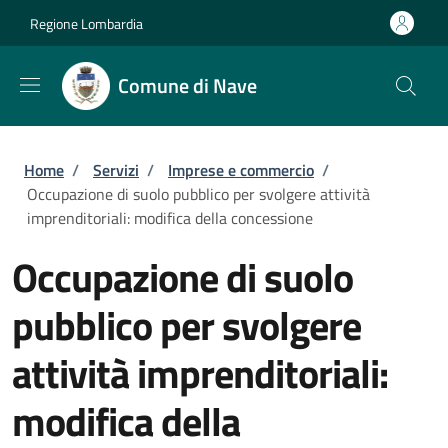
Salta al contenuto principale
Skip to footer content
Regione Lombardia
Comune di Nave
Briciole di pane
Home
/
Servizi
/
Imprese e commercio
/
Occupazione di suolo pubblico per svolgere attività
imprenditoriali: modifica della concessione
Occupazione di suolo
pubblico per svolgere
attività imprenditoriali:
modifica della