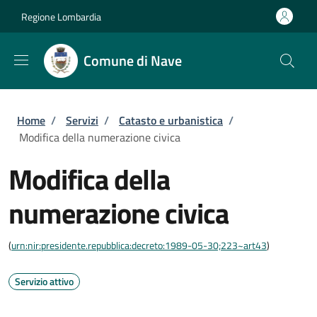
Salta al contenuto principale
Skip to footer content
Regione Lombardia
Comune di Nave
Briciole di pane
Home
/
Servizi
/
Catasto e urbanistica
/
Modifica della numerazione civica
Modifica della
numerazione civica
(
urn:nir:presidente.repubblica:decreto:1989-05-30;223~art43
)
Servizio attivo