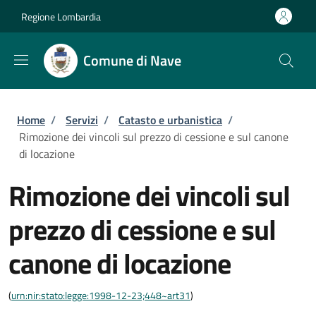
Salta al contenuto principale
Skip to footer content
Regione Lombardia
Comune di Nave
Briciole di pane
Home
/
Servizi
/
Catasto e urbanistica
/
Rimozione dei vincoli sul prezzo di cessione e sul canone
di locazione
Rimozione dei vincoli sul
prezzo di cessione e sul
canone di locazione
(
urn:nir:stato:legge:1998-12-23;448~art31
)