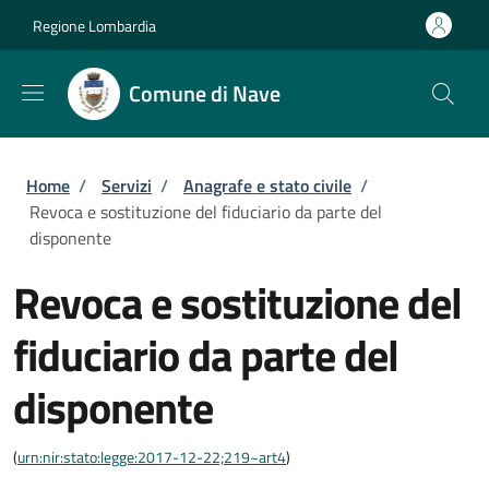
Salta al contenuto principale
Skip to footer content
Regione Lombardia
Comune di Nave
Briciole di pane
Home
/
Servizi
/
Anagrafe e stato civile
/
Revoca e sostituzione del fiduciario da parte del
disponente
Revoca e sostituzione del
fiduciario da parte del
disponente
(
urn:nir:stato:legge:2017-12-22;219~art4
)