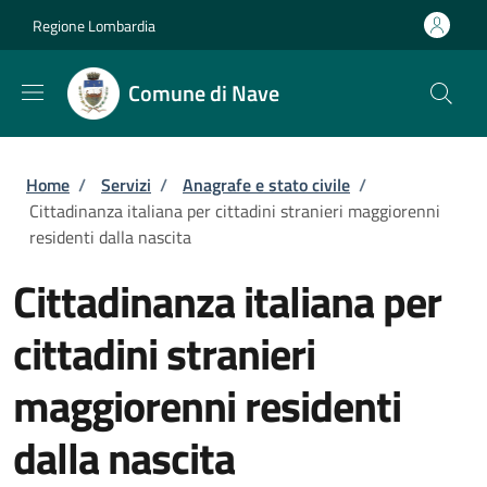
Salta al contenuto principale
Skip to footer content
Regione Lombardia
Comune di Nave
Briciole di pane
Home
/
Servizi
/
Anagrafe e stato civile
/
Cittadinanza italiana per cittadini stranieri maggiorenni
residenti dalla nascita
Cittadinanza italiana per
cittadini stranieri
maggiorenni residenti
dalla nascita