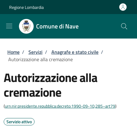
Salta al contenuto principale
Skip to footer content
Regione Lombardia
Comune di Nave
Briciole di pane
Home
/
Servizi
/
Anagrafe e stato civile
/
Autorizzazione alla cremazione
Autorizzazione alla
cremazione
(
urn:nir:presidente.repubblica:decreto:1990-09-10;285~art79
)
Servizio attivo