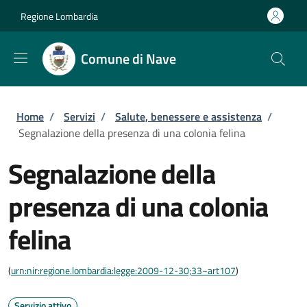
Salta al contenuto principale
Skip to footer content
Regione Lombardia
Comune di Nave
Briciole di pane
Home
/
Servizi
/
Salute, benessere e assistenza
/
Segnalazione della presenza di una colonia felina
Segnalazione della
presenza di una colonia
felina
(
urn:nir:regione.lombardia:legge:2009-12-30;33~art107
)
Servizio attivo