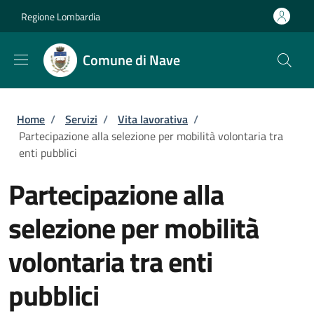
Salta al contenuto principale
Skip to footer content
Regione Lombardia
Comune di Nave
Briciole di pane
Home
/
Servizi
/
Vita lavorativa
/
Partecipazione alla selezione per mobilità volontaria tra
enti pubblici
Partecipazione alla
selezione per mobilità
volontaria tra enti
pubblici