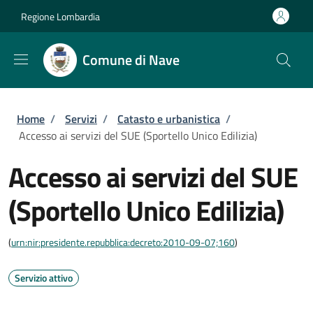
Salta al contenuto principale
Skip to footer content
Regione Lombardia
Comune di Nave
Briciole di pane
Home
/
Servizi
/
Catasto e urbanistica
/
Accesso ai servizi del SUE (Sportello Unico Edilizia)
Accesso ai servizi del SUE
(Sportello Unico Edilizia)
(
urn:nir:presidente.repubblica:decreto:2010-09-07;160
)
Servizio attivo