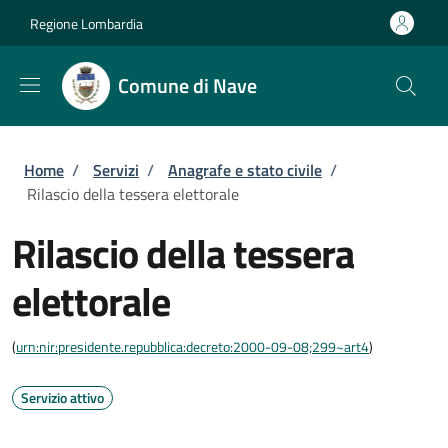
Salta al contenuto principale
Skip to footer content
Regione Lombardia
Comune di Nave
Briciole di pane
Home
/
Servizi
/
Anagrafe e stato civile
/
Rilascio della tessera elettorale
Rilascio della tessera
elettorale
(
urn:nir:presidente.repubblica:decreto:2000-09-08;299~art4
)
Servizio attivo