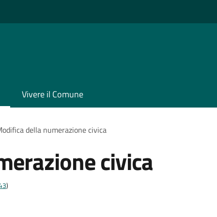
Vivere il Comune
odifica della numerazione civica
merazione civica
t43
)