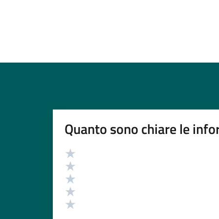
Quanto sono chiare le info
Valutazione
Valuta 5 stelle su 5
Valuta 4 stelle su 5
Valuta 3 stelle su 5
Valuta 2 stelle su 5
Valuta 1 stelle su 5