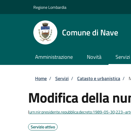
Salta al contenuto principale
Skip to footer content
Regione Lombardia
Comune di Nave
Amministrazione
Novità
Servizi
Briciole di pane
Home
/
Servizi
/
Catasto e urbanistica
/
M
Modifica della nu
(
urn:nir:presidente.repubblica:decreto:1989-05-30;223~ar
Servizio attivo