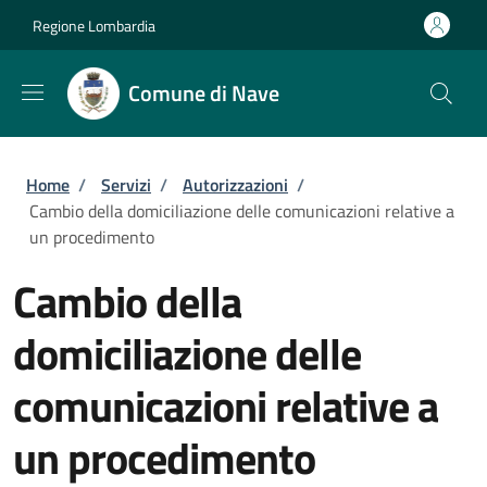
Salta al contenuto principale
Skip to footer content
Regione Lombardia
Comune di Nave
Briciole di pane
Home
/
Servizi
/
Autorizzazioni
/
Cambio della domiciliazione delle comunicazioni relative a
un procedimento
Cambio della
domiciliazione delle
comunicazioni relative a
un procedimento