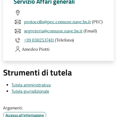
Servizio Affari generali
protocollo@pec.comune.nave.bs.it
(PEC)
segreteria@comune.nave.bs.it
(Email)
+39 0302537411
(Telefono)
Amedeo
Piotti
Strumenti di tutela
Tutela amministrativa
Tutela giurisdizionale
Argomenti:
Accesso all'informazione