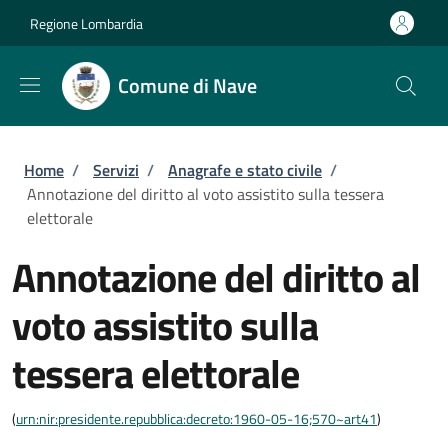
Salta al contenuto principale
Skip to footer content
Regione Lombardia
Comune di Nave
Briciole di pane
Home
/
Servizi
/
Anagrafe e stato civile
/
Annotazione del diritto al voto assistito sulla tessera
elettorale
Annotazione del diritto al
voto assistito sulla
tessera elettorale
(
urn:nir:presidente.repubblica:decreto:1960-05-16;570~art41
)