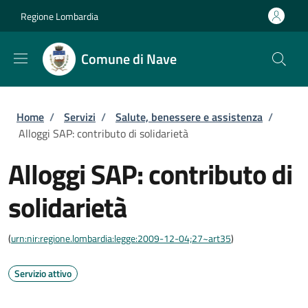
Salta al contenuto principale
Skip to footer content
Regione Lombardia
Comune di Nave
Briciole di pane
Home
/
Servizi
/
Salute, benessere e assistenza
/
Alloggi SAP: contributo di solidarietà
Alloggi SAP: contributo di
solidarietà
(
urn:nir:regione.lombardia:legge:2009-12-04;27~art35
)
Servizio attivo