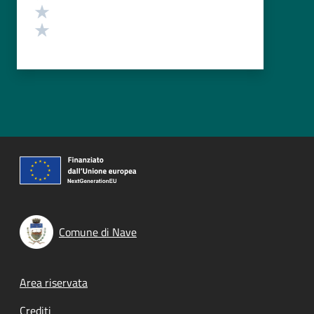
Valuta 2 stelle su 5
Valuta 1 stelle su 5
Comune di Nave
Footer menu
Area riservata
Crediti