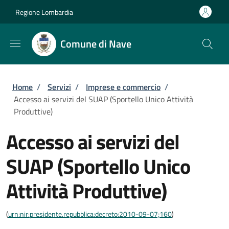
Salta al contenuto principale
Skip to footer content
Regione Lombardia
Comune di Nave
Briciole di pane
Home
/
Servizi
/
Imprese e commercio
/
Accesso ai servizi del SUAP (Sportello Unico Attività
Produttive)
Accesso ai servizi del
SUAP (Sportello Unico
Attività Produttive)
(
urn:nir:presidente.repubblica:decreto:2010-09-07;160
)