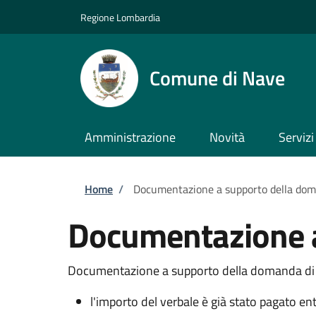
Salta al contenuto principale
Skip to footer content
Regione Lombardia
Comune di Nave
Amministrazione
Novità
Servizi
Briciole di pane
Home
/
Documentazione a supporto della doma
Documentazione a
Documentazione a supporto della domanda di di
l'importo del verbale è già stato pagato entr