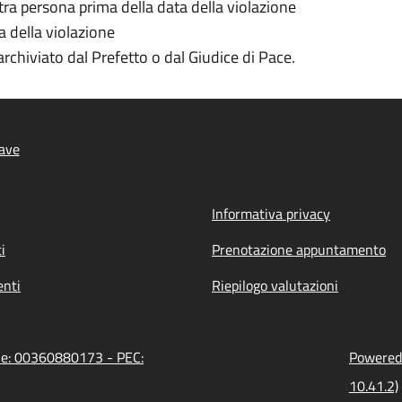
tra persona prima della data della violazione
a della violazione
archiviato dal Prefetto o dal Giudice di Pace.
ave
Informativa privacy
i
Prenotazione appuntamento
nti
Riepilogo valutazioni
one: 00360880173 - PEC:
Powered 
10.41.2)