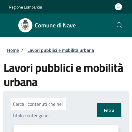
Salta al contenuto principale
Skip to footer content
Regione Lombardia
Comune di Nave
Briciole di pane
Home
/
Lavori pubblici e mobilità urbana
Lavori pubblici e mobilità
urbana
Cerca i contenuti che nel
titolo contengono: