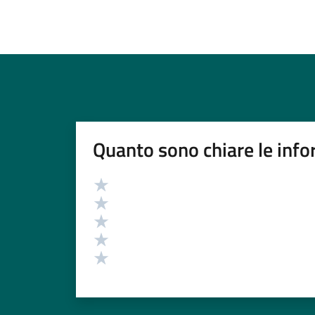
Quanto sono chiare le info
Valutazione
Valuta 5 stelle su 5
Valuta 4 stelle su 5
Valuta 3 stelle su 5
Valuta 2 stelle su 5
Valuta 1 stelle su 5