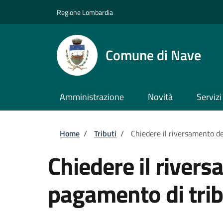
Salta al contenuto principale
Skip to footer content
Regione Lombardia
Comune di Nave
Amministrazione
Novità
Servizi
Briciole di pane
Home
/
Tributi
/
Chiedere il riversamento de
Chiedere il river
pagamento di trib