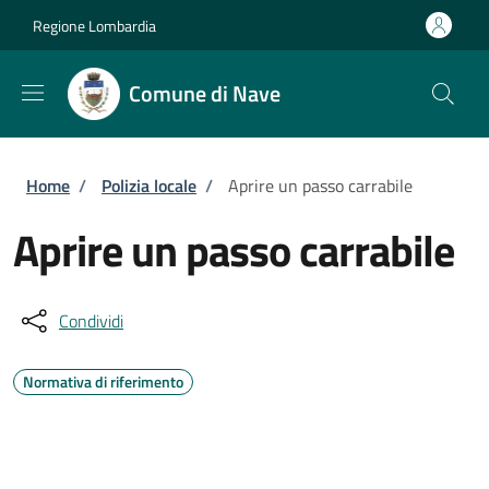
Salta al contenuto principale
Skip to footer content
Regione Lombardia
Comune di Nave
Briciole di pane
Home
/
Polizia locale
/
Aprire un passo carrabile
Aprire un passo carrabile
Condividi
Normativa di riferimento