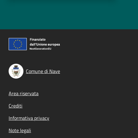
Comune di Nave
Footer menu
Area riservata
Crediti
Informativa privacy
Note legali