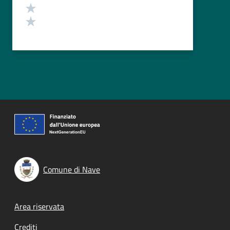
Valuta 2 stelle su 5
Valuta 1 stelle su 5
Comune di Nave
Footer menu
Area riservata
Crediti