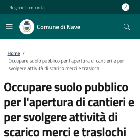
Salta al contenuto principale
Skip to footer content
Regione Lombardia
Comune di Nave
Briciole di pane
Home
/
Occupare suolo pubblico per l'apertura di cantieri e per
svolgere attività di scarico merci e traslochi
Occupare suolo pubblico
per l'apertura di cantieri e
per svolgere attività di
scarico merci e traslochi