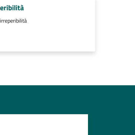
ribilità
rreperibilità