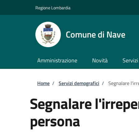
Salta al contenuto principale
Skip to footer content
Regione Lombardia
Comune di Nave
Amministrazione
Novità
Servizi
Briciole di pane
Home
/
Servizi demografici
/
Segnalare l'irr
Segnalare l'irreper
persona