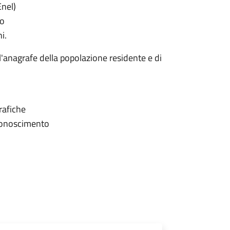
Enel)
mo
i.
ll'anagrafe della popolazione residente e di
grafiche
iconoscimento