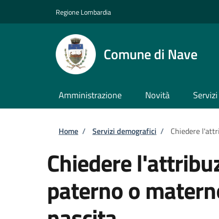
Salta al contenuto principale
Skip to footer content
Regione Lombardia
Comune di Nave
Amministrazione
Novità
Servizi
Briciole di pane
Home
/
Servizi demografici
/
Chiedere l'att
Chiedere l'attrib
paterno o matern
nascita