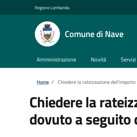
Salta al contenuto principale
Skip to footer content
Regione Lombardia
Comune di Nave
Amministrazione
Novità
Servizi
Briciole di pane
Home
/
Chiedere la rateizzazione dell'import
Chiedere la rateiz
dovuto a seguito 