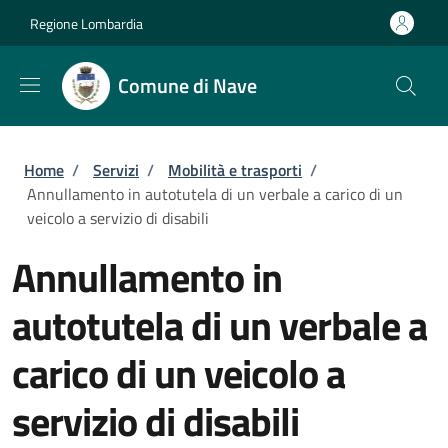
Salta al contenuto principale
Skip to footer content
Regione Lombardia
Comune di Nave
Briciole di pane
Home
/
Servizi
/
Mobilità e trasporti
/
Annullamento in autotutela di un verbale a carico di un
veicolo a servizio di disabili
Annullamento in
autotutela di un verbale a
carico di un veicolo a
servizio di disabili