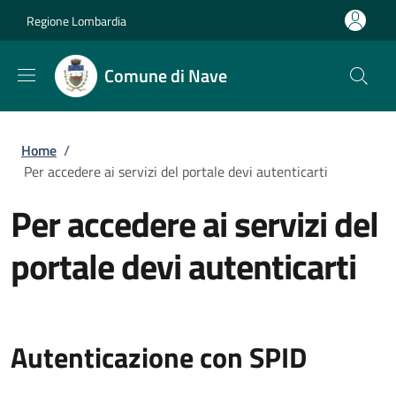
Salta al contenuto principale
Skip to footer content
Regione Lombardia
Comune di Nave
Briciole di pane
Home
/
Per accedere ai servizi del portale devi autenticarti
Per accedere ai servizi del
portale devi autenticarti
Autenticazione con SPID